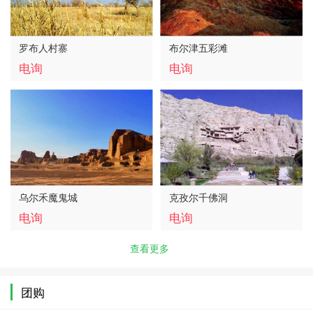
罗布人村寨
布尔津五彩滩
电询
电询
乌尔禾魔鬼城
克孜尔千佛洞
电询
电询
查看更多
团购