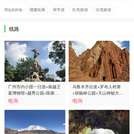
烂的文化历史。
周边目的地：
团建拓展
研学游
红色旅游
出境旅游
线路
广州市内小团一日游+南越王
乌鲁木齐出发+罗布人村寨
墓博物馆+越秀公园+陈家祠
+胡杨林公园+天山神秘大峡
+永庆坊+沙面+花城广场+远
谷+克孜尔+喀什古城+卡湖
电询
电询
观广州塔
+塔县+盘龙古道+6日5晚小
团A线