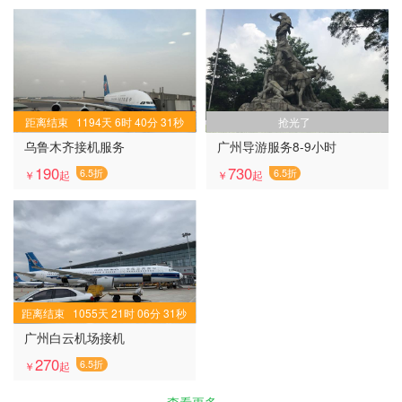
距离结束
1194
天
6
时
40
分
31
秒
抢光了
乌鲁木齐接机服务
广州导游服务8-9小时
190
730
￥
起
￥
起
距离结束
1055
天
21
时
06
分
31
秒
广州白云机场接机
270
￥
起