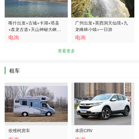
喀什出发+古城+卡湖+塔县
广州出发+英西洞天仙境+九
+盘龙古道+天山神秘大峡谷
龙峰林小镇+一日游
+克孜尔+胡杨林+罗布人村寨
电询
电询
+乌鲁木齐结束+6日5晚小团
B线
查看更多
租车
依维柯房车
本田CRV