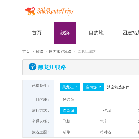
首页
线路
目的地
团建拓
首页
>
线路
>
国内旅游线路
> 黑龙江线路
黑龙江线路
已选条件：
黑龙江
自驾游
清空筛选条件
目的地：
哈尔滨
旅行方式：
自驾游
小包团
纯玩
一日游
交通选择：
飞机
汽车
旅游主题：
研学
特种游