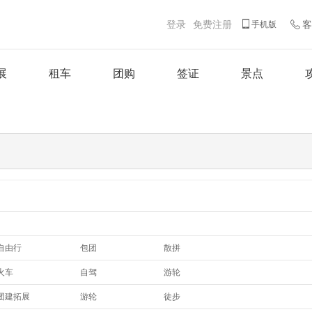
登录
免费注册
客
手机版
展
租车
团购
签证
景点
自由行
包团
散拼
游轮
火车
自驾
游轮
团建拓展
游轮
徒步