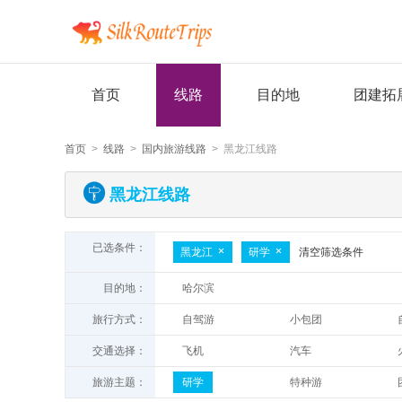
首页
线路
目的地
团建拓
首页
>
线路
>
国内旅游线路
> 黑龙江线路
黑龙江线路
已选条件：
黑龙江
研学
清空筛选条件
目的地：
哈尔滨
旅行方式：
自驾游
小包团
纯玩
一日游
交通选择：
飞机
汽车
旅游主题：
研学
特种游