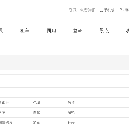
登录
免费注册
客
手机版
展
租车
团购
签证
景点
自由行
包团
散拼
游轮
火车
自驾
游轮
团建拓展
游轮
徒步